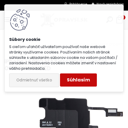
Prihlásenie
Nová registrácia
0
iPhone 14 PRO MAX proximity 
Úvod
iPhone 14 PRO MAX
S cieľom uľahčiť užívateľom používať naše webové
stránky využívame cookies. Používaním našich stránok
súhlasíte s ukladaním súborov cookie na vašom počítači /
iPhone 14 PRO MAX proximity senzor
zariadení. Nastavenia cookies môžete zmeniť v nastavení
ORIGINAL PULLED
vášho prehliadača.
Súhlasím
Odmietnuť všetko